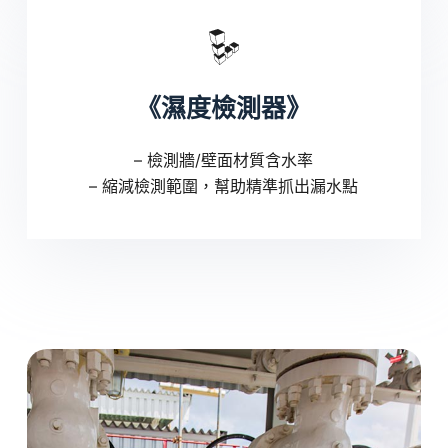
《濕度檢測器》
– 檢測牆/壁面材質含水率
– 縮減檢測範圍，幫助精準抓出漏水點