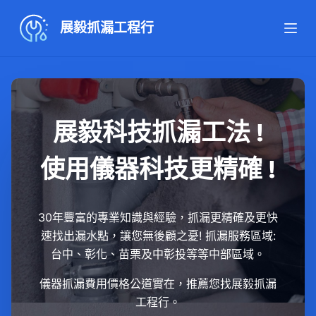
跳
展毅抓漏工程行
至
主
要
內
容
展毅科技抓漏工法 !
使用儀器科技更精確 !
30年豐富的專業知識與經驗，抓漏更精確及更快
速找出漏水點，讓您無後顧之憂! 抓漏服務區域:
台中、彰化、苗栗及中彰投等等中部區域。
儀器抓漏費用價格公道實在，推薦您找展毅抓漏
工程行。